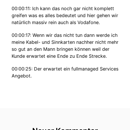
00:00:11: Ich kann das noch gar nicht komplett
greifen was es alles bedeutet und hier gehen wir
natürlich massiv rein auch als Vodafone.
00:00:17: Wenn wir das nicht tun dann werde ich
meine Kabel- und Sinnkarten nachher nicht mehr
so gut an den Mann bringen können weil der
Kunde erwartet eine Ende zu Ende Strecke.
00:00:25: Der erwartet ein fullmanaged Services
Angebot.
00:00:29: er kann sich gar nicht um diese
ganzen vielen komplexen Einzelthemen
kümmern.
00:00:41: Mein heutiger Gast den darf ich zu
Recht als einen der wesentlichen Digitalisierer
des deutschen Mittelstandes bezeichnen, denn