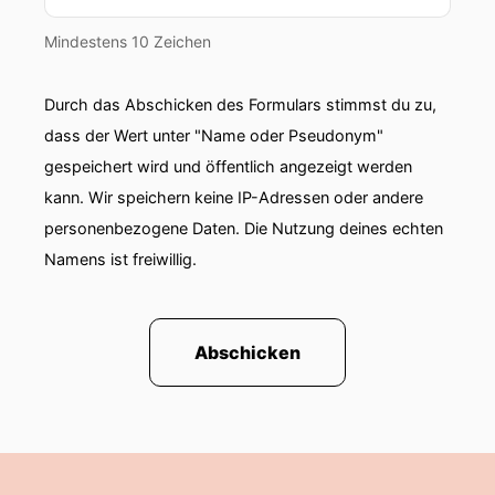
00:01:31: darüber reden wir jetzt ganz
nutzwertig.
Mindestens 10 Zeichen
00:01:34: Herr Rickmann ich grüße Sie.
Durch das Abschicken des Formulars stimmst du zu,
00:01:35: Hallo.
dass der Wert unter "Name oder Pseudonym"
gespeichert wird und öffentlich angezeigt werden
00:01:36: Hallo Herr Giersch, wie geht es Ihnen?
kann. Wir speichern keine IP-Adressen oder andere
personenbezogene Daten. Die Nutzung deines echten
00:01:41: Gut ich kann nicht klagen.
Namens ist freiwillig.
00:01:42: Was hat sich denn seit unserem
letzten Gespräch vor ungefähr einem Jahr aus
Ihrer Sicht getan?
Abschicken
00:01:46: Ich bin der festen Überzeugende
ganze Menge tut sich und wir sehen dass der
deutsche Mittelstand sich verändert.
00:01:53: daran arbeitet das er viel viel