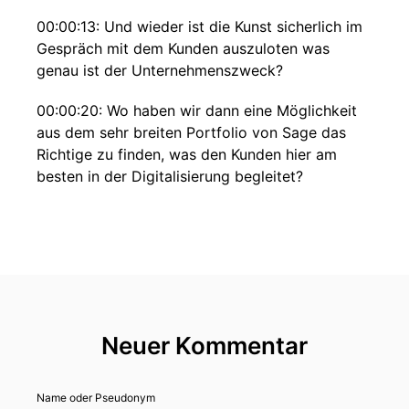
00:00:13: Und wieder ist die Kunst sicherlich im
Gespräch mit dem Kunden auszuloten was
genau ist der Unternehmenszweck?
00:00:20: Wo haben wir dann eine Möglichkeit
aus dem sehr breiten Portfolio von Sage das
Richtige zu finden, was den Kunden hier am
besten in der Digitalisierung begleitet?
00:00:52: Die Möglichkeiten durch Tools rund
um Digitalisierung und vor allen Dingen auch
künstliche Intelligenz sind riesig.
00:00:59: Das hören wir alle tagtäglich, aber
wenn man es dann... in die eigenen Strukturen
Neuer Kommentar
integrieren will, dann ist das alles nicht so
einfach.
Name oder Pseudonym
00:01:07: Viele vor allem KMU haben erkennen