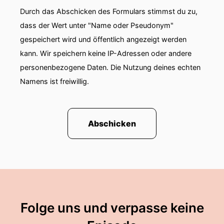
Durch das Abschicken des Formulars stimmst du zu,
00:01:44: ich habe eben in der Anmeld schon
dass der Wert unter "Name oder Pseudonym"
einiges gesagt.
gespeichert wird und öffentlich angezeigt werden
00:01:46: aber was macht sage?
kann. Wir speichern keine IP-Adressen oder andere
personenbezogene Daten. Die Nutzung deines echten
00:01:47: Ganz genau wie helfen sie
Namens ist freiwillig.
Unternehmen?
00:01:50: Was macht Sage?
Abschicken
00:01:51: Genau, Sage ist glaube ich die größte
englische Softwarefirma mit elftausend
siebenhundert Mitarbeitenden etwas über zwei
Komma fünf Milliarden britischen Pfund Umsatz.
00:02:00: Wir sind in Deutschland und auch in
Österreich und der Schweiz vertreten.
Folge uns und verpasse keine
00:02:05: wir machen oder bieten Buchhaltung