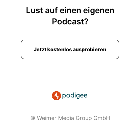
Internetplattformen und so weiter, die ihre
Lust auf einen eigenen
Führungskräfte suchen. Dabei haben sie aber
mehrere Probleme.
Podcast?
Zum Beispiel, dass viele Familienunternehmen
immer noch dem Ideal der Hidden Champions
hinterherrennen. Jetzt ist es so, dass Champions
Jetzt kostenlos ausprobieren
zu sein eine gute Sache ist und ich hoffe, dass
unsere Familienunternehmen das auch in der
Zukunft noch verfolgen und sind. Das Problem
liegt an dem Hidden. In der Vergangenheit war
das in Deutschland oft so, dass
Familienunternehmen nach dem Motto lebten,
tue Gutes und rede nicht darüber. Das führte
dazu, dass man sie aber außerhalb des eigenen
Dorfes nicht wirklich kannte Und das ist zwar
© Weimer Media Group GmbH
im b-two-b-Geschäft nicht unbedingt für die
Kunden schlimm, also für die Kundengewinnung
schlimm, aber es macht natürlich die