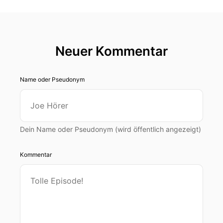
mein heutiger Gast. Professor Doktor Nadine
Kammerlander ist eine der führenden
Expertinnen für den deutschen Mittelstand. Sie
leitet an der WHO den Lehrstuhl für
Neuer Kommentar
Familienunternehmen. Wir sprechen über die
Themen Leadership, Personal, Nachfolge und
auch die Dinge, die nicht gut sind und wo es der
Name oder Pseudonym
Mittelstand im Zweifel auch nicht so einfach hat.
Und natürlich auch ganz viele aktuelle
Begebenheiten.
Dein Name oder Pseudonym (wird öffentlich angezeigt)
Was folgt aus KI? Was folgt aus diesem teilweise
verrückten Arbeitsmarkt? Seien Sie gespannt
Kommentar
auf den nächsten gut 20 Minuten. Ich glaube, da
hört man so manches, was man nicht jeden Tag
in der Zeitung liest. Grüße Sie, Frau Kamalander.
Hallo.