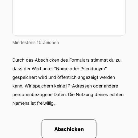
Speaker 0: Hallo.
Speaker 2: Die erste Frage vielleicht, an was
forschen Sie genau, was macht der Lehrstuhl für
Familienunternehmen an der WHO?
Mindestens 10 Zeichen
Speaker 0: Ja, wir beschäftigen uns mit den
Themen, die Familienunternehmen auch in der
Praxis ganz besonders beschäftigen. Das geht
Durch das Abschicken des Formulars stimmst du zu,
von Innovationen in Familienunternehmen hin zu
dass der Wert unter "Name oder Pseudonym"
Nachfolge bis hin zu weiteren Strategie- und
gespeichert wird und öffentlich angezeigt werden
auch Personalthemen. Gerade eben haben wir
kann. Wir speichern keine IP-Adressen oder andere
einen neuen Kurs gestartet, mein Kollege und
personenbezogene Daten. Die Nutzung deines echten
ich. Da geht's das Thema Nachfolge Nachfolge
Namens ist freiwillig.
in Familienunternehmen und vor allem externe
Nachfolge in Familienunternehmen, wie man sich
da als junger Mensch drauf vorbereiten kann.
Abschicken
Speaker 2: Oh, spannend. Auch darüber können